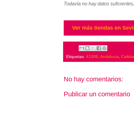
Todavía no hay datos suficientes,
Ver más tiendas en Sevi
Etiquetas:
41008
,
Andalucia
,
Calida
No hay comentarios:
Publicar un comentario