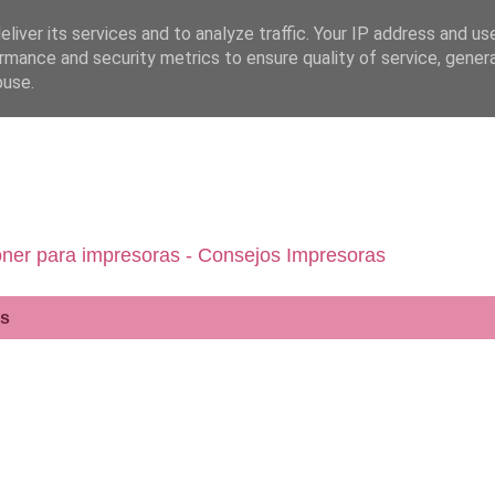
liver its services and to analyze traffic. Your IP address and us
rmance and security metrics to ensure quality of service, gene
buse.
 toner para impresoras - Consejos Impresoras
os