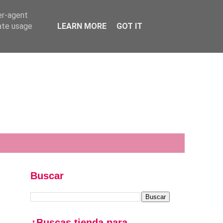
er-agent
rate usage
LEARN MORE
GOT IT
Buscar
¿Buscas tienda para