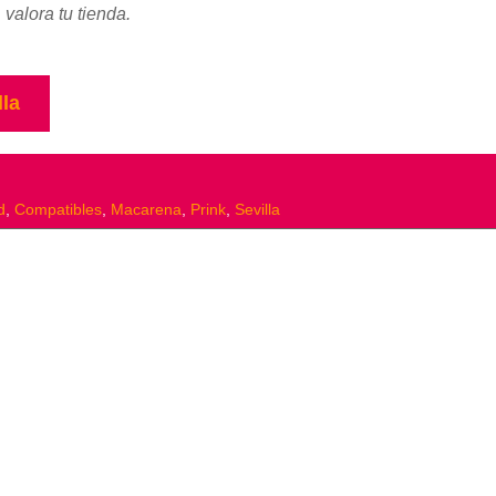
 valora tu tienda.
lla
d
,
Compatibles
,
Macarena
,
Prink
,
Sevilla