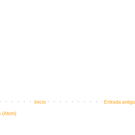
Inicio
Entrada antig
s (Atom)