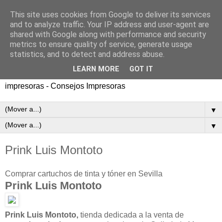
This site uses cookies from Google to deliver its services
and to analyze traffic. Your IP address and user-agent are
shared with Google along with performance and security
metrics to ensure quality of service, generate usage
statistics, and to detect and address abuse.
LEARN MORE
GOT IT
Directorio de tiendas de cartuchos de tinta y toner para
impresoras - Consejos Impresoras
▼
▼
Prink Luis Montoto
Comprar cartuchos de tinta y tóner en Sevilla
Prink
Luis Montoto
Prink Luis Montoto,
tienda dedicada a la venta de